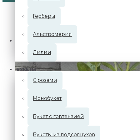
Герберы
Альстромерия
Главная
Каталог цветов
Замиокулькас 80см
Лилии
БУКЕТЫ
С розами
Монобукет
Букет с гортензией
Букеты из подсолнухов