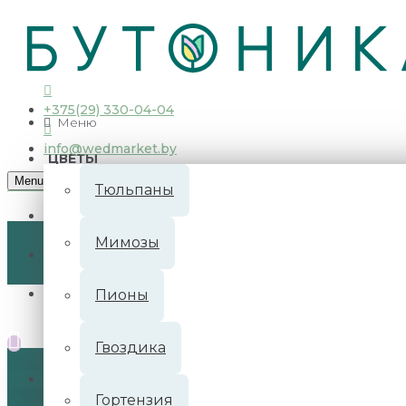
О нас
Доставка
Оплата
Акции
Контакты
+375(29) 330-04-04
Меню
info@wedmarket.by
ЦВЕТЫ
Menu
Тюльпаны
Мимозы
Пионы
Гвоздика
В корзине пусто!
Гортензия