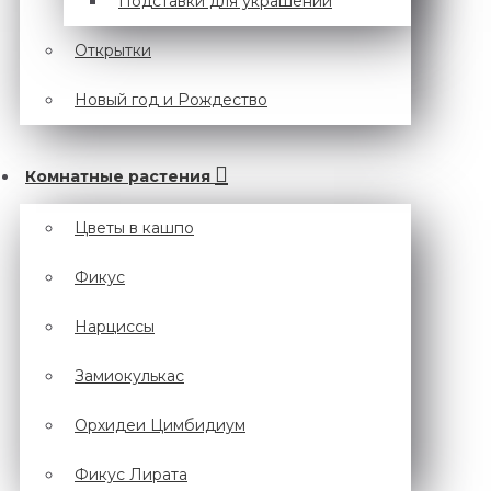
Подставки для украшений
Открытки
Новый год и Рождество
Комнатные растения
Цветы в кашпо
Фикус
Нарциссы
Замиокулькас
Орхидеи Цимбидиум
Фикус Лирата