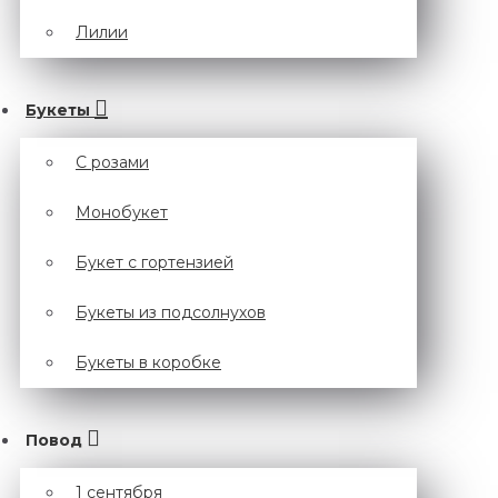
Лилии
Букеты
С розами
Монобукет
Букет с гортензией
Букеты из подсолнухов
Букеты в коробке
Повод
1 сентября