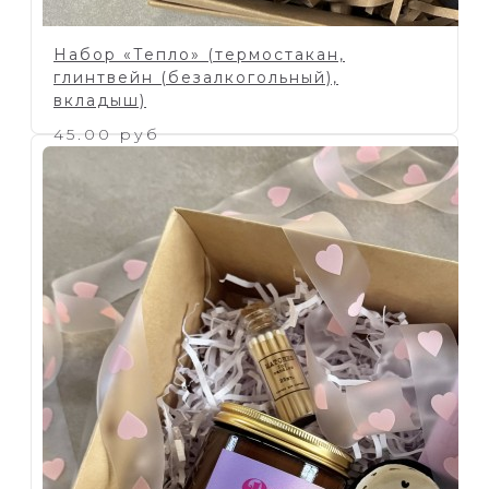
Набор «Тепло» (термостакан,
глинтвейн (безалкогольный),
вкладыш)
45.00 руб