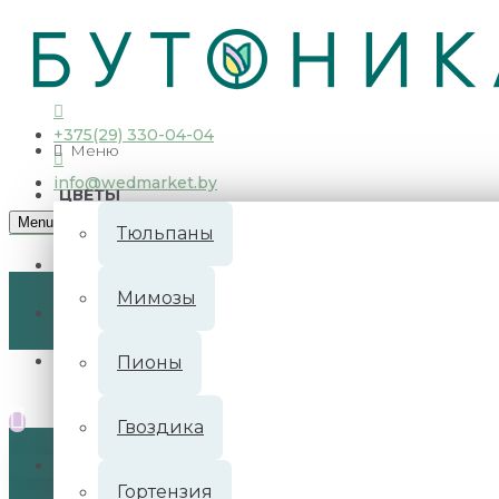
О нас
Доставка
Оплата
Акции
Контакты
+375(29) 330-04-04
Меню
info@wedmarket.by
ЦВЕТЫ
Menu
Тюльпаны
Мимозы
Пионы
Гвоздика
В корзине пусто!
Гортензия