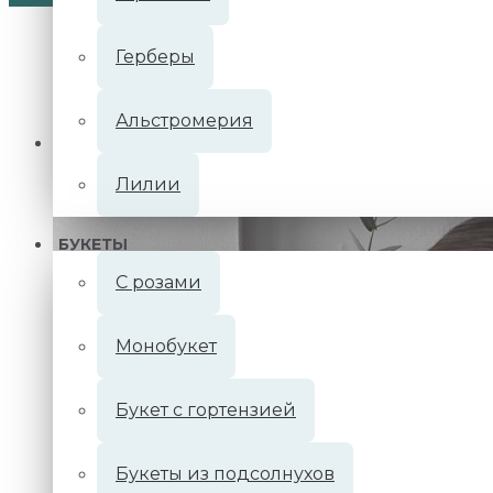
Герберы
Альстромерия
Главная
Каталог цветов
Букет с розами в сливочных
Лилии
БУКЕТЫ
С розами
Монобукет
Букет с гортензией
Букеты из подсолнухов