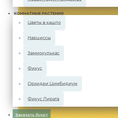
КОМНАТНЫЕ РАСТЕНИЯ
Цветы в кашпо
Нарциссы
Замиокулькас
Фикус
Орхидеи Цимбидиум
Фикус Лирата
Заказать букет