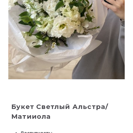
Букет Светлый Альстра/
Матииола