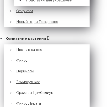
Подставки для украшений
Открытки
Новый год и Рождество
Комнатные растения
Цветы в кашпо
Фикус
Нарциссы
Замиокулькас
Орхидеи Цимбидиум
Фикус Лирата